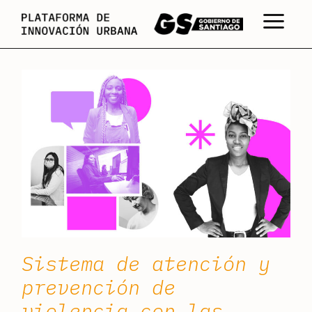
Skip
to
the
content
Sistema de atención y
prevención de
violencia con las